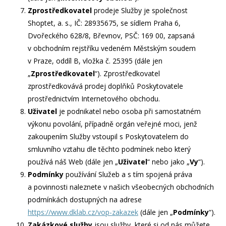
Zprostředkovatel
prodeje Služby je společnost
Shoptet, a. s., IČ: 28935675, se sídlem Praha 6,
Dvořeckého 628/8, Břevnov, PSČ: 169 00, zapsaná
v obchodním rejstříku vedeném Městským soudem
v Praze, oddíl B, vložka č. 25395 (dále jen
„
Zprostředkovatel
“). Zprostředkovatel
zprostředkovává prodej doplňků Poskytovatele
prostřednictvím Internetového obchodu.
Uživatel
je podnikatel nebo osoba při samostatném
výkonu povolání, případně orgán veřejné moci, jenž
zakoupením Služby vstoupil s Poskytovatelem do
smluvního vztahu dle těchto podmínek nebo který
používá náš Web (dále jen „
Uživatel
“ nebo jako „
Vy
“).
Podmínky
používání Služeb a s tím spojená práva
a povinnosti naleznete v našich všeobecných obchodních
podmínkách dostupných na adrese
https://www.dklab.cz/vop-zakazek
(dále jen „
Podmínky
“).
Zakázkové služby
jsou služby, které si od nás můžete