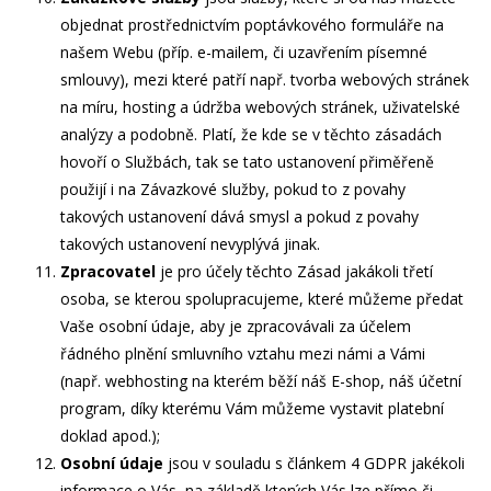
objednat prostřednictvím poptávkového formuláře na
našem Webu (příp. e-mailem, či uzavřením písemné
smlouvy), mezi které patří např. tvorba webových stránek
na míru, hosting a údržba webových stránek, uživatelské
analýzy a podobně. Platí, že kde se v těchto zásadách
hovoří o Službách, tak se tato ustanovení přiměřeně
použijí i na Závazkové služby, pokud to z povahy
takových ustanovení dává smysl a pokud z povahy
takových ustanovení nevyplývá jinak.
Zpracovatel
je pro účely těchto Zásad jakákoli třetí
osoba, se kterou spolupracujeme, které můžeme předat
Vaše osobní údaje, aby je zpracovávali za účelem
řádného plnění smluvního vztahu mezi námi a Vámi
(např. webhosting na kterém běží náš E-shop, náš účetní
program, díky kterému Vám můžeme vystavit platební
doklad apod.);
Osobní údaje
jsou v souladu s článkem 4 GDPR jakékoli
informace o Vás, na základě kterých Vás lze přímo či