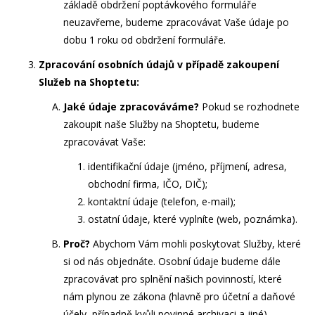
základě obdržení poptávkového formuláře
neuzavřeme, budeme zpracovávat Vaše údaje po
dobu
1 roku
od obdržení formuláře.
Zpracování osobních údajů v případě zakoupení
Služeb na Shoptetu:
Jaké údaje zpracováváme?
Pokud se rozhodnete
zakoupit naše Služby na Shoptetu, budeme
zpracovávat Vaše:
identifikační údaje
(
jméno, příjmení, adresa,
obchodní firma, IČO, DIČ
);
kontaktní údaje
(
telefon, e-mail
);
ostatní údaje, které vyplníte
(
web,
poznámka
).
Proč?
Abychom Vám mohli poskytovat Služby, které
si od nás objednáte. Osobní údaje budeme dále
zpracovávat pro splnění našich povinností, které
nám plynou ze zákona (hlavně pro účetní a daňové
účely, případně kvůli povinné archivaci a jiné).