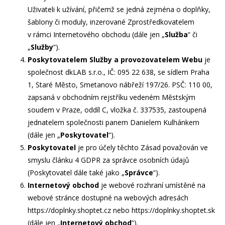
Uživateli k užívání, přičemž se jedná zejména o doplňky,
šablony či moduly, inzerované Zprostředkovatelem
v rámci Internetového obchodu (dále jen „
Služba
“ či
„
Služby
“).
Poskytovatelem Služby a provozovatelem Webu
je
společnost dkLAB s.r.o., IČ: 095 22 638, se sídlem Praha
1, Staré Město, Smetanovo nábřeží 197/26. PSČ: 110 00,
zapsaná v obchodním rejstříku vedeném Městským
soudem v Praze, oddíl C, vložka č. 337535, zastoupená
jednatelem společnosti panem Danielem Kulhánkem
(dále jen „
Poskytovatel
“).
Poskytovatel
je pro účely těchto Zásad považován ve
smyslu článku 4 GDPR za správce osobních údajů
(Poskytovatel dále také jako „
Správce
“).
Internetový obchod
je webové rozhraní umístěné na
webové stránce dostupné na webových adresách
https://doplnky.shoptet.cz nebo https://doplnky.shoptet.sk
(dále jen „
Internetový obchod
“).