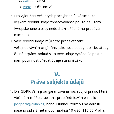
Caflou
- CRM
Vario
– Účetnictví
Pro vyloučení veškerých pochybností uvádíme, že
veškeré osobní údaje zpracováváme pouze na území
Evropské unie a tedy nedochází k žádnému předávání
mimo EU.
Vaše osobní údaje můžeme předávat také
veřejnoprávním orgánům, jako jsou soudy, policie, úřady
či jiné orgány, pokud si takové údaje vyžádají a pokud
nám povinnost předat údaje stanoví zákon.
V.
Práva subjektu údajů
Dle GDPR Vám jsou garantována následující práva, která
vůči nám můžete uplatnit prostřednictvím e-mailu
podpora@dklab.cz
, nebo listinnou formou na adresu
našeho sídla
Smetanovo nábřeží 197/26, 110 00 Praha
.