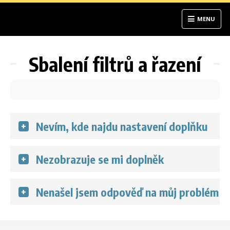
MENU
Sbalení filtrů a řazení
Nevím, kde najdu nastavení doplňku
Tento doplněk nastavení nemá. Zobrazí se
Nezobrazuje se mi doplněk
automaticky.
Doplněk je určen jen pro šablony třetí generace
Nenašel jsem odpověď na můj problém
(Techno, Tango, Waltz, Classic, Step). Na e-shopu
nesmíte mít zobrazení postranních sloupců
Kontaktujte nás na
podpora@dklab.cz
.
v kategorii. Jinak se doplněk nezobrazí.